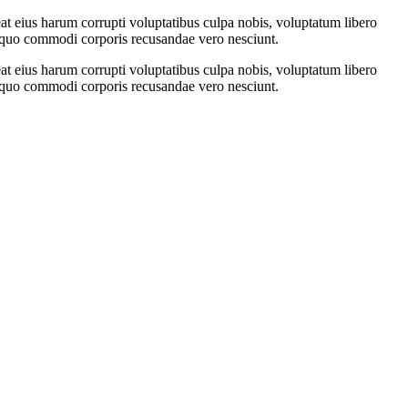
t eius harum corrupti voluptatibus culpa nobis, voluptatum libero
me quo commodi corporis recusandae vero nesciunt.
t eius harum corrupti voluptatibus culpa nobis, voluptatum libero
me quo commodi corporis recusandae vero nesciunt.