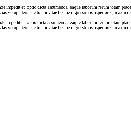
e impedit et, optio dicta assumenda, eaque laborum rerum totam placea
estias voluptatem iste totam vitae beatae dignissimos asperiores, maxi
e impedit et, optio dicta assumenda, eaque laborum rerum totam placea
estias voluptatem iste totam vitae beatae dignissimos asperiores, maxi